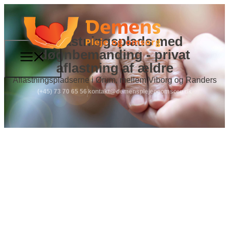
Aflastningsplads med
døgnbemanding - privat
aflastning af ældre
Aflastningspladserne i Ørum, mellem Viborg og Randers
(+45) 73 70 65 56
kontakt@demensplejeogomsorg.dk