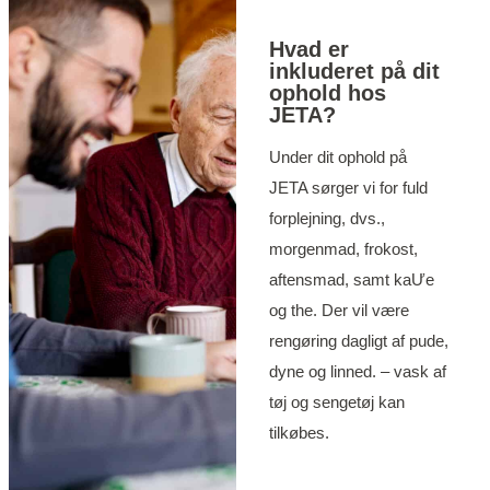
Hvad er
inkluderet på dit
ophold hos
JETA?
Under dit ophold på
JETA sørger vi for fuld
forplejning, dvs.,
morgenmad, frokost,
aftensmad, samt kaƯe
og the. Der vil være
rengøring dagligt af pude,
dyne og linned. – vask af
tøj og sengetøj kan
tilkøbes.