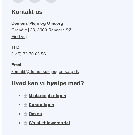
Kontakt os
Demens Pleje og Omsorg
Grenåvej 23, 8960 Randers SØ
Find vej
Tlf.:
(+45) 73 70 65 56
Email:
kontakt@demensplejeogomsorg.dk
Hvad kan vi hjælpe med?
Medarbejder-login
Kunde-login
Om os
Whistleblowerportal