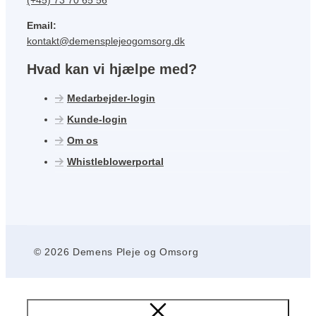
(+45) 73 70 65 56
Email:
kontakt@demensplejeogomsorg.dk
Hvad kan vi hjælpe med?
Medarbejder-login
Kunde-login
Om os
Whistleblowerportal
© 2026 Demens Pleje og Omsorg