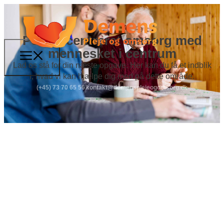
Personcentreret omsorg med
mennesket i centrum
Lad os stå for din næste opgave. Her kan du få et indblik
i, hvad vi kan hjælpe dig med på dette område.
(+45) 73 70 65 56
kontakt@demensplejeogomsorg.dk